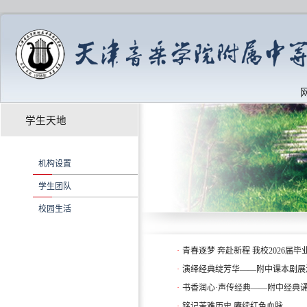
学生天地
机构设置
学生团队
校园生活
·
青春逐梦 奔赴新程 我校2026届
·
演绎经典绽芳华——附中课本剧展
·
书香润心·声传经典——附中经典
·
铭记苦难历史 赓续红色血脉