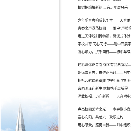
·
植树护绿填新韵 天音少年展风采
·
少年乐音奏响成长华章——天音附中
·
青春之声激荡校园——附中“声动校
·
走进天津戏剧博物馆，沉浸式体验
·
家校共育 同心同行——附中开展
·
凝心聚力，携手同行——初中年级
·
迷彩淬炼正青春 强国有我启新程—
·
砺练青春志，奋进正当时——附中举
·
扬帆起航谱新篇|附中举行新学期
·
喜雨润泽迎新生 家校携手启新程
·
满载祝福，迈向新程——天音附中2
·
点亮校园艺术之光——本学期小音
·
童心向阳，共赴六一欢乐之约
·
用心感受，照见自我——附中组织开展